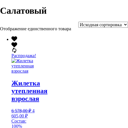
Салатовый
Отображение единственного товара
Распродажа!
Жилетка
утепленная
взрослая
Первоначальная
6 578,00
₽
4
Текущая
цена
605,00
₽
цена:
составляла
Состав:
4
6
100%