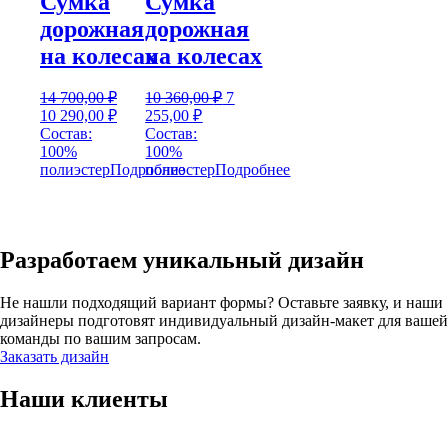
Сумка
Сумка
дорожная
дорожная
на колесах
на колесах
Первоначальная
14 700,00
₽
10 360,00
₽
7
Первоначальная
Текущая
Текущая
цена
10 290,00
₽
255,00
₽
цена
цена:
цена:
составляла
Состав:
Состав:
составляла
10
7
10
100%
100%
14
290,00 ₽.
255,00 ₽.
360,00 ₽.
полиэстер
Подробнее
полиэстер
Подробнее
700,00 ₽.
Разработаем уникальный дизайн
Не нашли подходящий вариант формы? Оставьте заявку, и наши
дизайнеры подготовят индивидуальный дизайн-макет для вашей
команды по вашим запросам.
Заказать дизайн
Наши клиенты