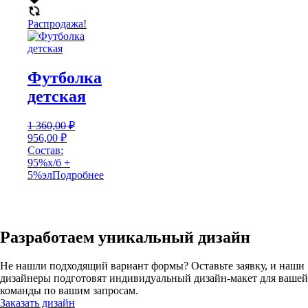
Распродажа!
Футболка
детская
1 360,00
₽
Первоначальная
Текущая
956,00
₽
цена
цена:
Состав:
составляла
956,00 ₽.
95%х/б +
1
5%эл
Подробнее
360,00 ₽.
Разработаем уникальный дизайн
Не нашли подходящий вариант формы? Оставьте заявку, и наши
дизайнеры подготовят индивидуальный дизайн-макет для вашей
команды по вашим запросам.
Заказать дизайн