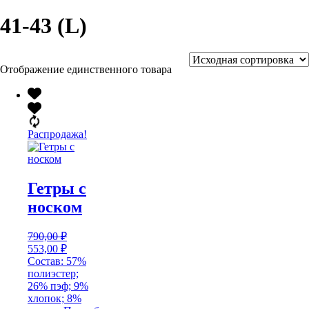
41-43 (L)
Отображение единственного товара
Распродажа!
Гетры с
носком
790,00
₽
Первоначальная
Текущая
553,00
₽
цена
цена:
Состав: 57%
составляла
553,00 ₽.
полиэстер;
790,00 ₽.
26% пэф; 9%
хлопок; 8%