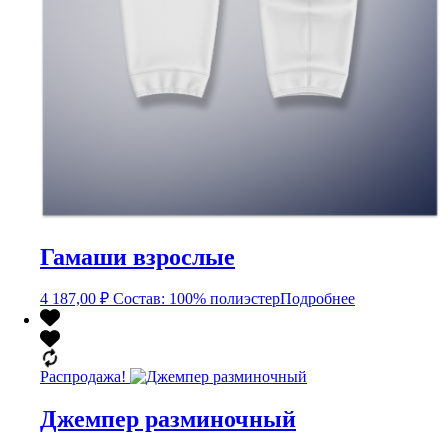
Гамаши взрослые
4 187,00
₽
Состав: 100% полиэстер
Подробнее
Распродажа!
Джемпер разминочный