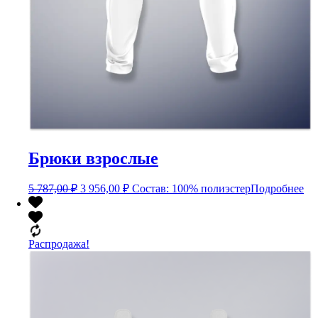
Брюки взрослые
Первоначальная
Текущая
5 787,00
₽
3 956,00
₽
Состав: 100% полиэстер
Подробнее
цена
цена:
составляла
3
5
956,00 ₽.
787,00 ₽.
Распродажа!