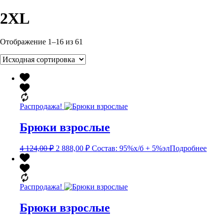
2XL
Отображение 1–16 из 61
Распродажа!
Брюки взрослые
Первоначальная
Текущая
4 124,00
₽
2 888,00
₽
Состав: 95%х/б + 5%эл
Подробнее
цена
цена:
составляла
2
4
888,00 ₽.
124,00 ₽.
Распродажа!
Брюки взрослые