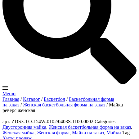
Меню
Главная
/
Каталог
/
Баскетбол
/
Баскетбольная форма
на заказ
/
Женская баскетбольная форма на заказ
/ Майка
реверс женская
Zoom
арт.
ZDS3-TO-154W-0102/0403S-1100-0002
Categories
Двусторонняя майка
,
Женская баскетбольная форма на заказ
,
Женская майка
,
Женская форма
,
Майка на заказ
,
Майки
Tag
Хиты продаж